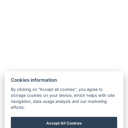
GRUNDLEGENDE INFORMATIONEN
Anzahl der Betten: 2
Größe des Raums: 10m²
AUSRÜSTUNG
TV
Klimatisierung
Drahtloses Internet
Hoteltextilien
Dusche
Cookies information
WC
By clicking on "Accept all cookies", you agree to
Zentralheizung
storage cookies on your device, which helps with site
navigation, data usage analysis and our marketing
Mini-Kühlschrank
efforts.
Arten von Betten: 1x Doppelbett
Parkplatz
Accept All Cookies