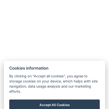
Anzahl der Betten: 4+2
Größe des Raums: 25m²
Anzahl der Schlafzimmer: 1
AUSRÜSTUNG
TV: Flachbildschirm
Klimatisierung
Drahtloses Internet
Hoteltextilien
Dusche
Cookies information
WC
By clicking on "Accept all cookies", you agree to
Kostenlose Toilettenartikel
storage cookies on your device, which helps with site
navigation, data usage analysis and our marketing
Mini-Kühlschrank
efforts.
Arten von Betten: 1x Doppelbett, 3x
Einzelbett
Accept All Cookies