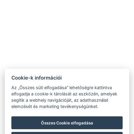
8261 Badacsonytomaj, Római út 204.
fonixbadacsony@gmail.com
8:00-16:00 | 0670/3244463
16:00-19:00 | 0630/9684172
Cookie-k információi
Facebook
Az „Összes süti elfogadása” lehetőségre kattintva
Adatvédelmi Tájékoztató
elfogadja a cookie-k tárolását az eszközén, amelyek
segítik a webhely navigációját, az adathasználat
Vendég Tájékoztató
elemzését és marketing tevékenységünket.
Szobák
Foglalás
Összes Cookie elfogadása
Főnix Kávézó & Bár