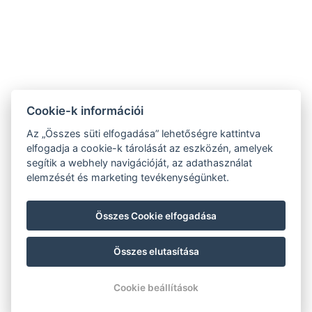
8261 Badacsonytomaj, Római út 204.
fonixbadacsony@gmail.com
8:00-16:00 | 0670/3244463
16:00-19:00 | 0630/9684172
Cookie-k információi
Facebook
Az „Összes süti elfogadása” lehetőségre kattintva
Adatvédelmi Tájékoztató
elfogadja a cookie-k tárolását az eszközén, amelyek
segítik a webhely navigációját, az adathasználat
Vendég Tájékoztató
elemzését és marketing tevékenységünket.
Szobák
Foglalás
Összes Cookie elfogadása
Főnix Kávézó & Bár
Összes elutasítása
© Copyright 2026 | Minden jog fenntartva |
Previo szállodai szoftver
Cookie beállítások