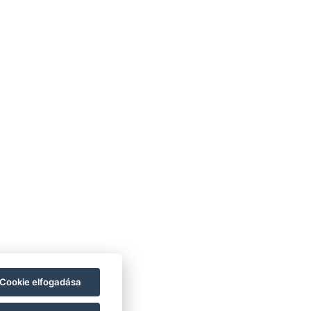
FOGLALJON MOST
atvédelmi Tájékoztató
ndég Tájékoztató
zobák
glalás
Cookie elfogadása
nix Kávézó & Bár