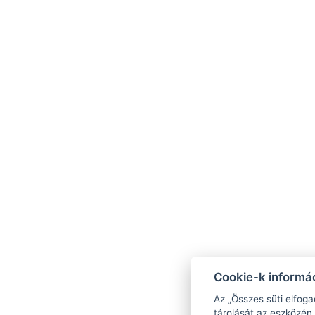
Kétszemélyes ágy, 2x
Egyszemélyes ágy, 1x
Kanapéágy
VISSZA A SZOBÁKHOZ
Cookie-k informác
Az „Összes süti elfoga
tárolását az eszközén,