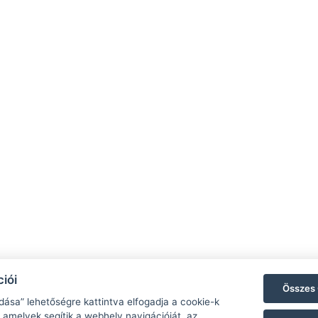
8261 Badacsonytomaj, Római út 204.
Ad
fonixbadacsony@gmail.com
Ve
8:00-16:00 | 0670/3244463
S
16:00-19:00 | 0630/9684172
Fo
iói
Összes 
Facebook
Fő
dása” lehetőségre kattintva elfogadja a cookie-k
 amelyek segítik a webhely navigációját, az